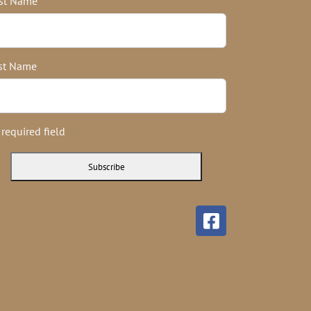
rst Name
st Name
 required field
Facebook