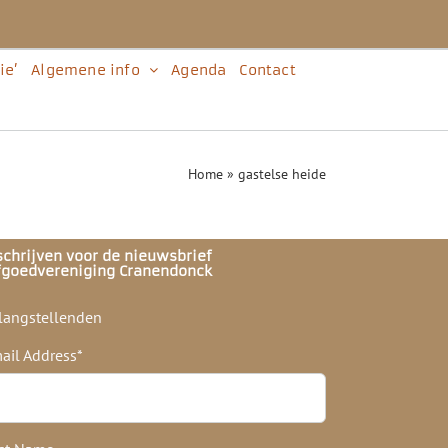
ie’
Algemene info
Agenda
Contact
Home
»
gastelse heide
schrijven voor de nieuwsbrief
fgoedvereniging Cranendonck
langstellenden
ail Address
*