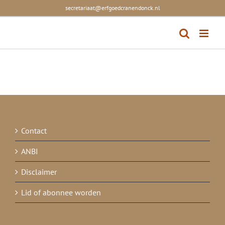
Skip
secretariaat@erfgoedcranendonck.nl
to
content
Contact
ANBI
Disclaimer
Lid of abonnee worden